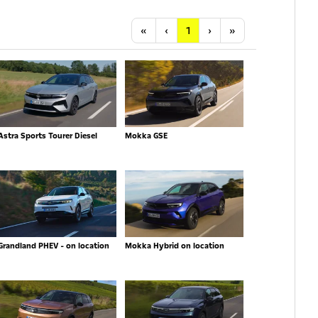
Anfang
Vorherige
Nächste
Letzte
«
‹
1
›
»
Astra Sports Tourer Diesel
Mokka GSE
Grandland PHEV - on location
Mokka Hybrid on location