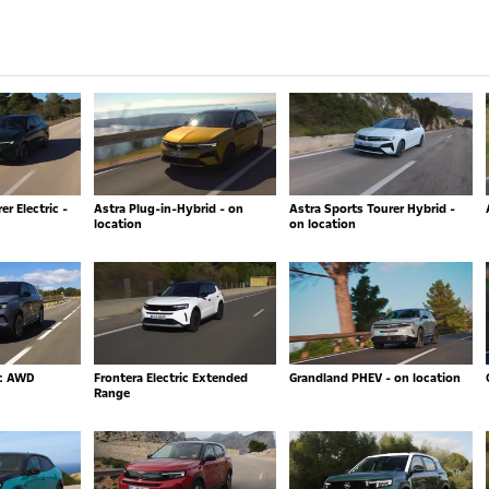
r Electric -
Astra Plug-in-Hybrid - on
Astra Sports Tourer Hybrid -
location
on location
ic AWD
Frontera Electric Extended
Grandland PHEV - on location
Range