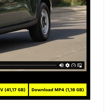
OV
(41,17 GB)
Download MP4
(1,18 GB)