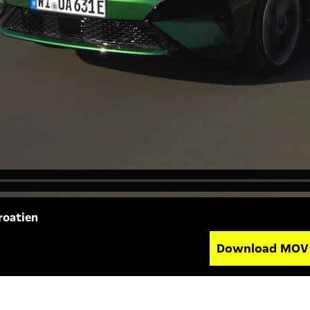
roatien
Download MO