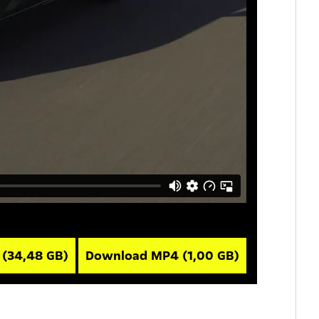
V
(34,48 GB)
Download MP4
(1,00 GB)