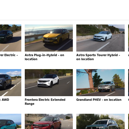
r Electric -
Astra Plug-in-Hybrid - on
Astra Sports Tourer Hybrid -
location
on location
ic AWD
Frontera Electric Extended
Grandland PHEV - on location
Range