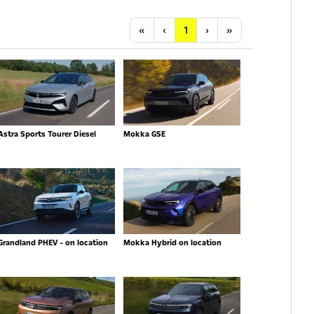
Anfang
Vorherige
Nächste
Letzte
«
‹
1
›
»
Astra Sports Tourer Diesel
Mokka GSE
Grandland PHEV - on location
Mokka Hybrid on location