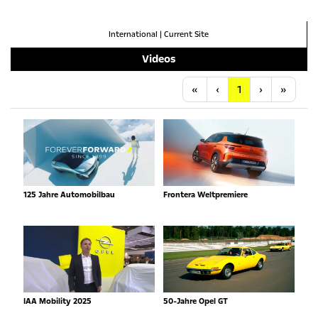
International
|
Current Site
Videos
Anfang
Vorherige
Nächste
Letzt
«
‹
1
›
»
125 Jahre Automobilbau
Frontera Weltpremiere
IAA Mobility 2025
50-Jahre Opel GT