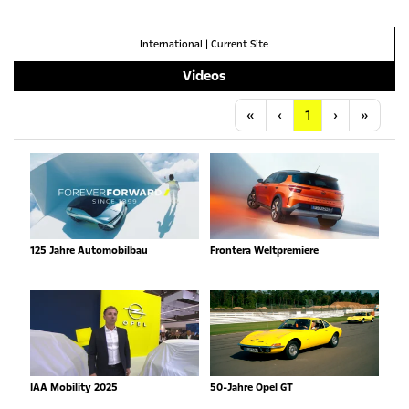
International
|
Current Site
Videos
Anfang
Vorherige
Nächste
Letzt
«
‹
1
›
»
125 Jahre Automobilbau
Frontera Weltpremiere
IAA Mobility 2025
50-Jahre Opel GT