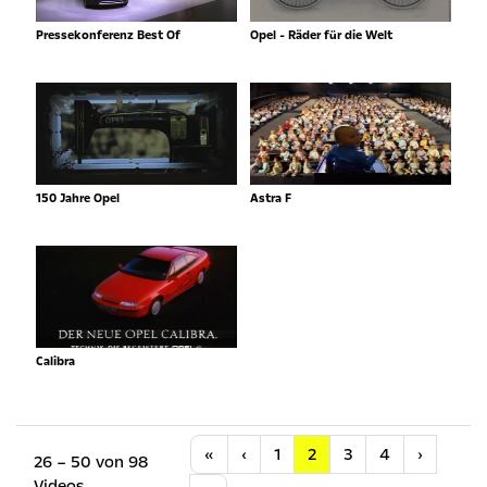
Pressekonferenz Best Of
Opel - Räder für die Welt
150 Jahre Opel
Astra F
Calibra
Anfang
Vorherige
Nächste
«
‹
1
2
3
4
›
26 – 50 von 98
Videos