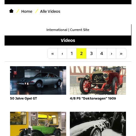
Home
Alle Videos
International
|
Current Site
Videos
Anfang
Vorherige
Nächste
Letzt
«
‹
1
2
3
4
›
»
50 Jahre Opel GT
4/8 PS "Doktorwagen" 1909