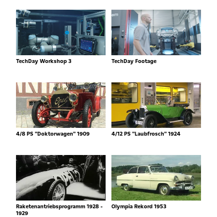
TechDay Workshop 3
TechDay Footage
4/8 PS "Doktorwagen" 1909
4/12 PS "Laubfrosch" 1924
Raketenantriebsprogramm 1928 -
Olympia Rekord 1953
1929