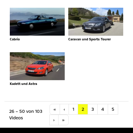
Cabrio
Caravan und Sports Tourer
Kadett und Astra
Anfang
Vorherige
«
‹
1
2
3
4
5
26 – 50 von 103
Videos
Nächste
Letzte
›
»