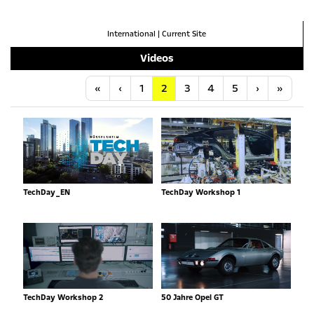
International
|
Current Site
Videos
Anfang
Vorherige
Nächste
Letzt
«
‹
1
2
3
4
5
›
»
TechDay_EN
TechDay Workshop 1
TechDay Workshop 2
50 Jahre Opel GT