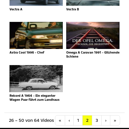
Vectra A
Vectra B
Astra Cool 1996 - Chef
Omega A Caravan 1991 - Gllühende
Schiene
Rekord A 1964 - Ein eleganter
Wagen Paar fährt zum Landhaus
Anfang
Vorherige
Nächste
Letzt
26 – 50 von 64 Videos
«
‹
1
2
3
›
»