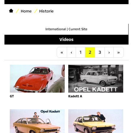
Home
Historie
International
|
Current Site
Videos
Anfang
Vorherige
Nächste
Letzt
«
‹
1
2
3
›
»
GT
Kadett A