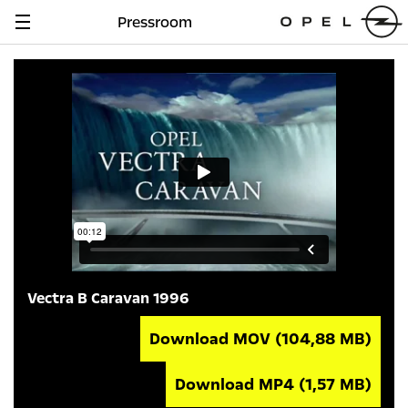
Pressroom
Navigation
anzeigen
Vectra B Caravan 1996
Download MOV
(104,88 MB)
Download MP4
(1,57 MB)