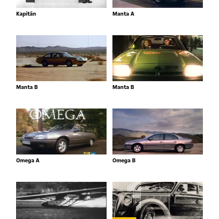
Kapitän
Manta A
Manta B
Manta B
Omega A
Omega B