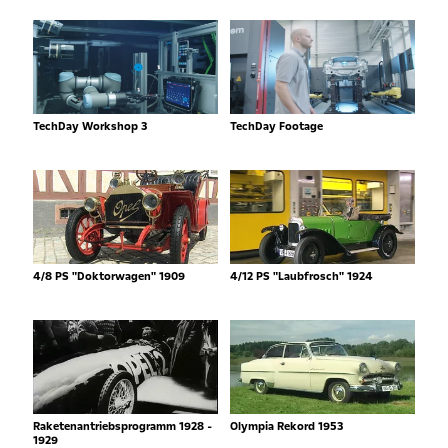
TechDay Workshop 3
TechDay Footage
4/8 PS "Doktorwagen" 1909
4/12 PS "Laubfrosch" 1924
Raketenantriebsprogramm 1928 -
Olympia Rekord 1953
1929