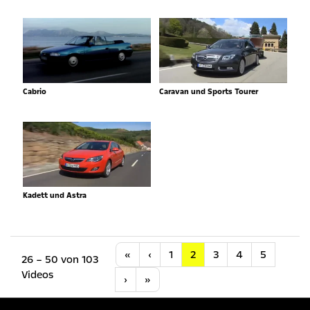
Cabrio
Caravan und Sports Tourer
Kadett und Astra
Anfang
Vorherige
«
‹
1
2
3
4
5
26 – 50 von 103
Videos
Nächste
Letzte
›
»