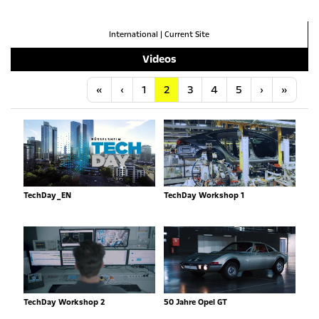
International
|
Current Site
Videos
Anfang
Vorherige
Nächste
Letzt
«
‹
1
2
3
4
5
›
»
TechDay_EN
TechDay Workshop 1
TechDay Workshop 2
50 Jahre Opel GT