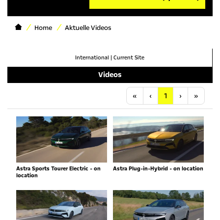
Home
Aktuelle Videos
International
|
Current Site
Videos
Anfang
Vorherige
Nächste
Letzt
«
‹
1
›
»
Astra Sports Tourer Electric - on
Astra Plug-in-Hybrid - on location
location