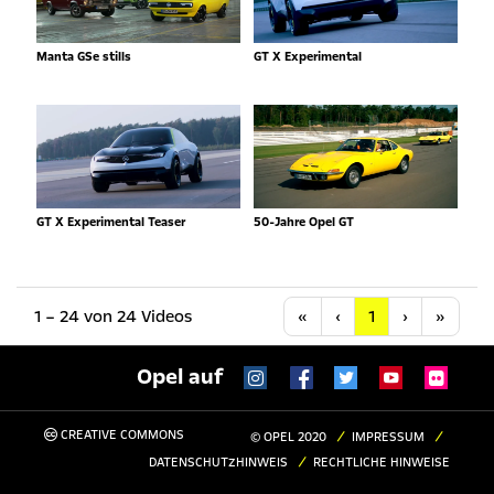
Manta GSe stills
GT X Experimental
GT X Experimental Teaser
50-Jahre Opel GT
Anfang
Vorherige
Nächste
Letzt
1 – 24 von 24 Videos
«
‹
1
›
»
Opel auf
CREATIVE COMMONS
© OPEL 2020
IMPRESSUM
DATENSCHUTZHINWEIS
RECHTLICHE HINWEISE