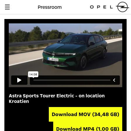
Pressroom
Navigation
anzeigen
Astra Sports Tourer Electric - on location
Kroatien
Download MOV
(34,48 GB)
Download MP4
(1,00 GB)