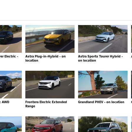
r Electric -
Astra Plug-in-Hybrid - on
Astra Sports Tourer Hybrid -
location
on location
ic AWD
Frontera Electric Extended
Grandland PHEV - on location
Range