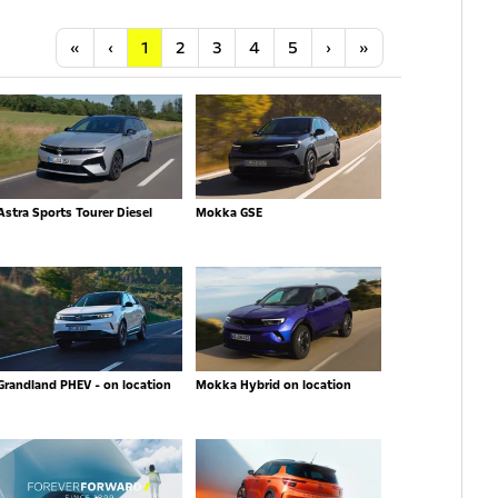
Anfang
Vorherige
Nächste
Letzte
«
‹
1
2
3
4
5
›
»
Astra Sports Tourer Diesel
Mokka GSE
Grandland PHEV - on location
Mokka Hybrid on location