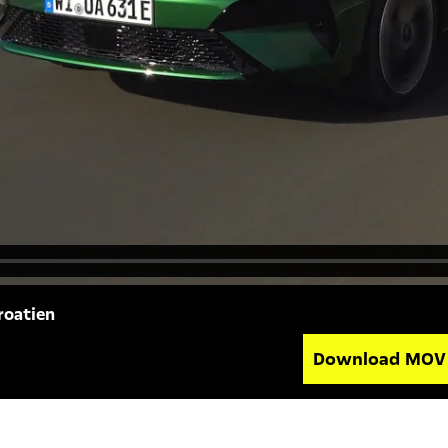
roatien
Download MO