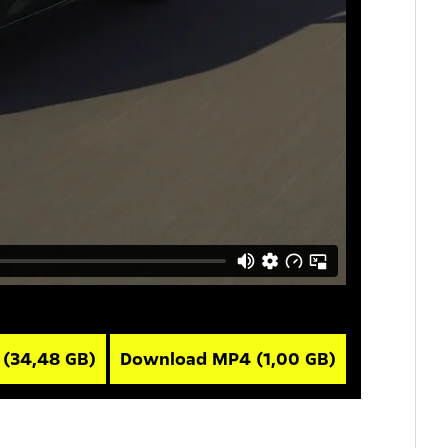
V
(34,48 GB)
Download MP4
(1,00 GB)