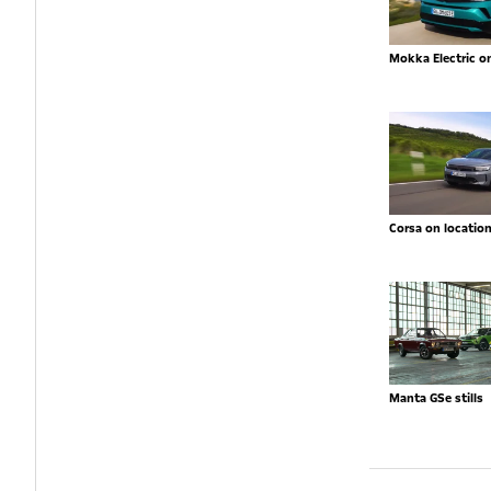
Mokka Electric o
Corsa on locatio
Manta GSe stills