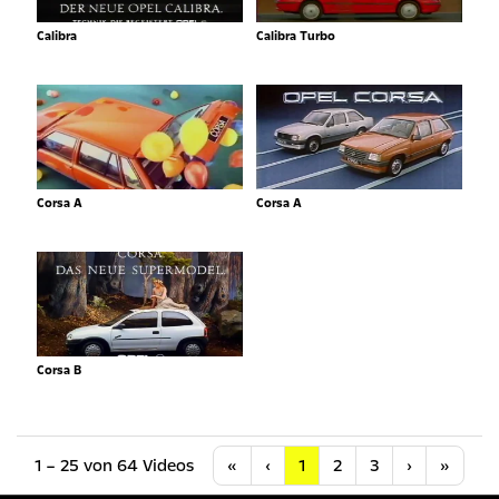
Calibra
Calibra Turbo
Corsa A
Corsa A
Corsa B
Anfang
Vorherige
Nächste
Letzt
1 – 25 von 64 Videos
«
‹
1
2
3
›
»