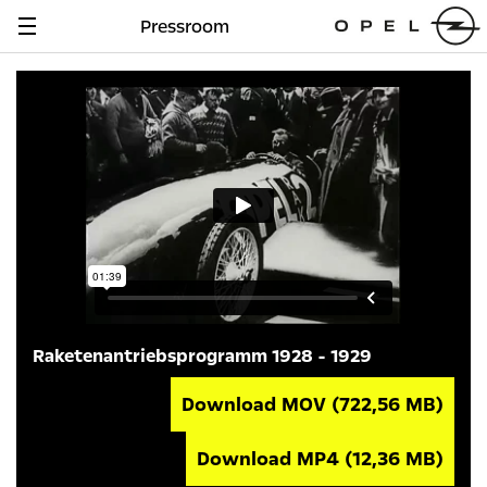
Pressroom
Navigation
anzeigen
Raketenantriebsprogramm 1928 - 1929
Download MOV
(722,56 MB)
Download MP4
(12,36 MB)