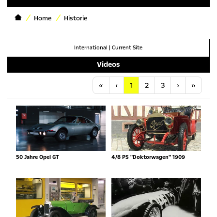
Home
Historie
International
|
Current Site
Videos
Anfang
Vorherige
Nächste
Letzt
«
‹
1
2
3
›
»
50 Jahre Opel GT
4/8 PS "Doktorwagen" 1909