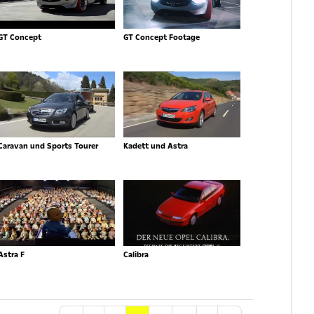
GT Concept
GT Concept Footage
Caravan und Sports Tourer
Kadett und Astra
Astra F
Calibra