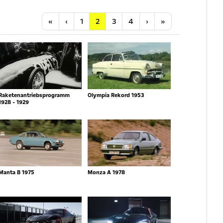
Anfang
Vorherige
Nächste
Letzte
«
‹
1
2
3
4
›
»
Raketenantriebsprogramm
Olympia Rekord 1953
1928 - 1929
Manta B 1975
Monza A 1978