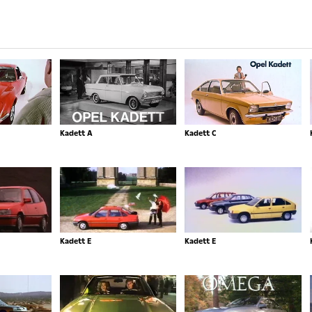
Kadett A
Kadett C
Kadett E
Kadett E