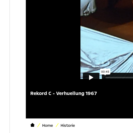
Rekord C - Verhuellung 1967
Home
Historie