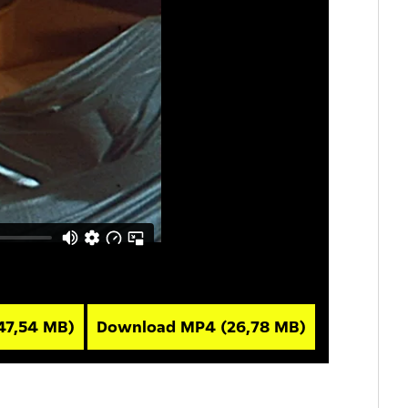
47,54 MB)
Download MP4
(26,78 MB)