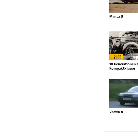
Manta B
10 Generationen 
Kompaktklasse
Vectra A