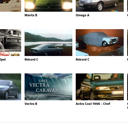
Manta B
Omega A
Opel
Rekord C
Rekord C
Vectra B
Astra Cool 1996 - Chef