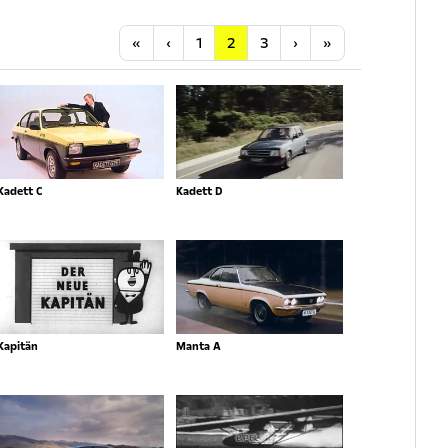
Anfang
Vorherige
Nächste
Letzte
«
‹
1
2
3
›
»
Kadett C
Kadett D
Kapitän
Manta A