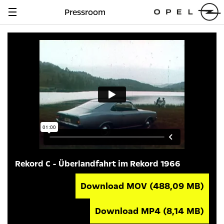
Pressroom
Navigation
anzeigen
Rekord C - Überlandfahrt im Rekord 1966
Download MOV
(488,09 MB)
Download MP4
(8,14 MB)