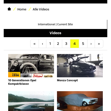
Home
Alle Videos
International
|
Current Site
Videos
Anfang
Vorherige
Nächste
Letzt
«
‹
1
2
3
4
5
›
»
10 Generationen Opel
Monza Concept
Kompaktklasse