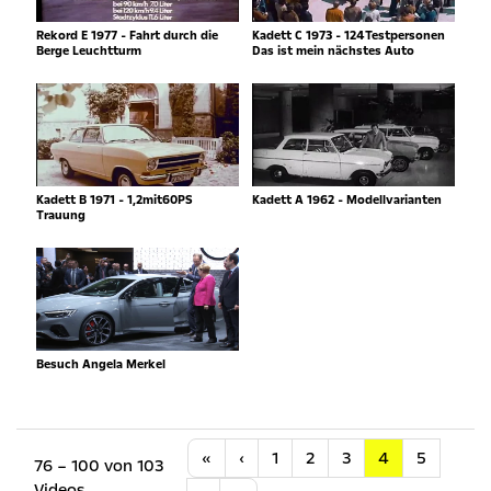
Rekord E 1977 - Fahrt durch die
Kadett C 1973 - 124Testpersonen
Berge Leuchtturm
Das ist mein nächstes Auto
Kadett B 1971 - 1,2mit60PS
Kadett A 1962 - Modellvarianten
Trauung
Besuch Angela Merkel
Anfang
Vorherige
«
‹
1
2
3
4
5
76 – 100 von 103
Videos