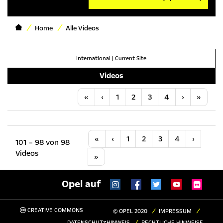
Home
Alle Videos
International
|
Current Site
Videos
Anfang
Vorherige
Nächste
Letzt
«
‹
1
2
3
4
›
»
Anfang
Vorherige
Nächste
«
‹
1
2
3
4
›
101 – 98 von 98
Videos
Letzte
»
Opel auf
CREATIVE COMMONS
© OPEL 2020
IMPRESSUM
DATENSCHUTZHINWEIS
RECHTLICHE HINWEISE