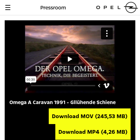
Pressroom
Navigation
anzeigen
Omega A Caravan 1991 - Gllühende Schiene
Download MOV
(245,53 MB)
Download MP4
(4,26 MB)