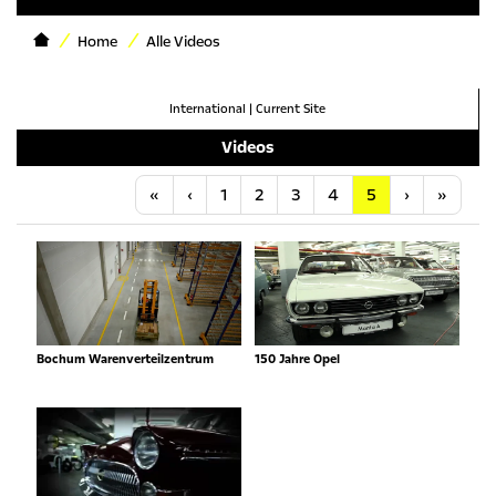
Home
Alle Videos
International
|
Current Site
Videos
Anfang
Vorherige
Nächste
Letzt
«
‹
1
2
3
4
5
›
»
Bochum Warenverteilzentrum
150 Jahre Opel