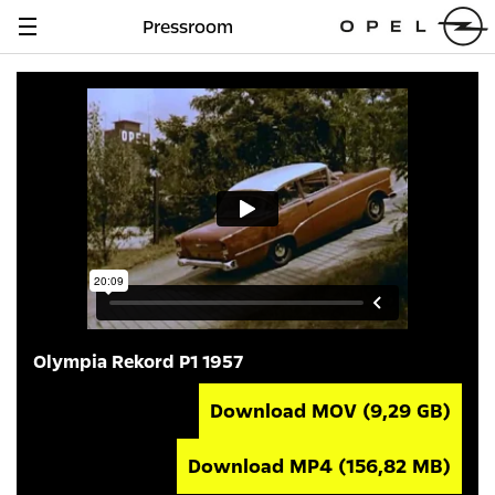
Pressroom
Navigation
anzeigen
Olympia Rekord P1 1957
Download MOV
(9,29 GB)
Download MP4
(156,82 MB)