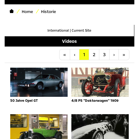
Home
Historie
International
|
Current Site
Videos
Anfang
Vorherige
Nächste
Letzt
«
‹
1
2
3
›
»
50 Jahre Opel GT
4/8 PS "Doktorwagen" 1909