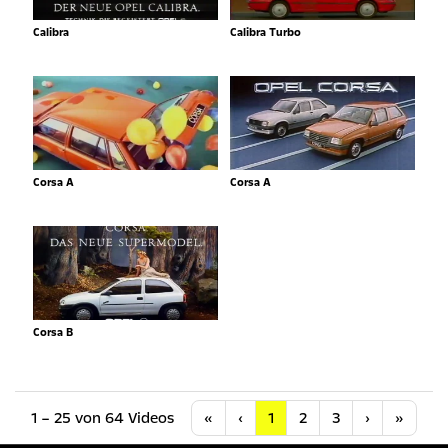
Calibra
Calibra Turbo
Corsa A
Corsa A
Corsa B
Anfang
Vorherige
Nächste
Letzt
1 – 25 von 64 Videos
«
‹
1
2
3
›
»