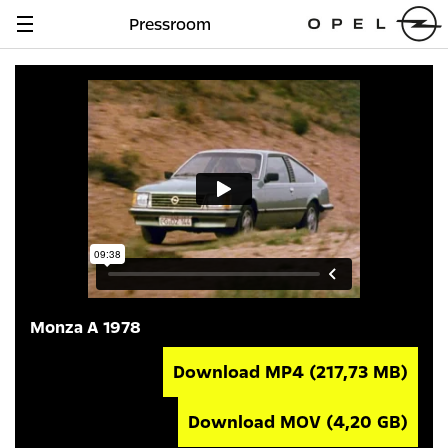
Pressroom
Navigation
anzeigen
Monza A 1978
Download MP4
(217,73 MB)
Download MOV
(4,20 GB)