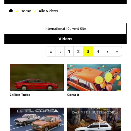
Home
Alle Videos
International
|
Current Site
Videos
Anfang
Vorherige
Nächste
Letzt
«
‹
1
2
3
4
›
»
Calibra Turbo
Corsa A