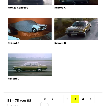
Monza Concept
Rekord C
Rekord C
Rekord D
Rekord D
Anfang
Vorherige
Nächste
«
‹
1
2
3
4
›
51 – 75 von 98
Videos