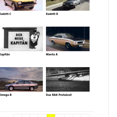
Kadett C
Kadett D
Kapitän
Manta A
Omega B
Das RAK Protokoll