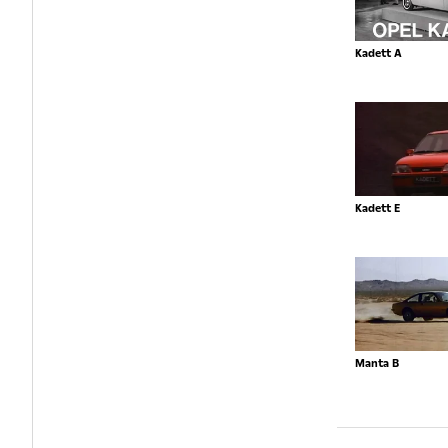
Kadett A
Kadett E
Manta B