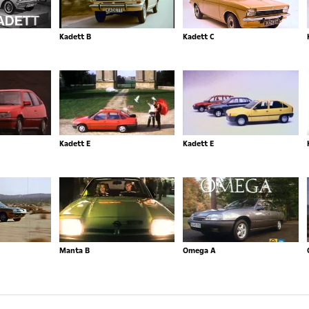
Kadett B
Kadett C
Kadett E
Kadett E
Manta B
Omega A