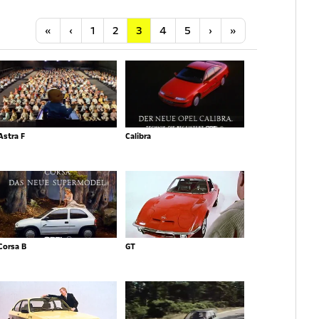
Anfang
Vorherige
Nächste
Letzte
«
‹
1
2
3
4
5
›
»
Astra F
Calibra
Corsa B
GT