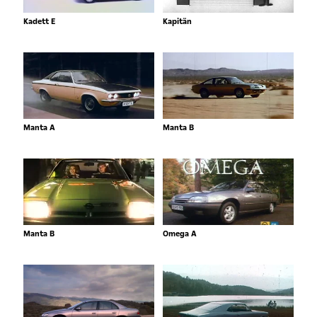
Kadett E
Kapitän
Manta A
Manta B
Manta B
Omega A