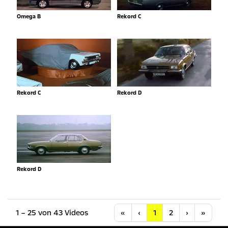
Omega B
Rekord C
Rekord C
Rekord D
Rekord D
Anfang
Vorherige
Nächste
Letzt
1 – 25 von 43 Videos
«
‹
1
2
›
»