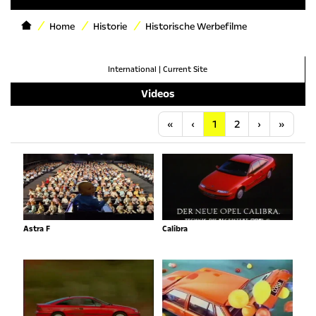
Home
Historie
Historische Werbefilme
International
|
Current Site
Videos
Anfang
Vorherige
Nächste
Letzt
«
‹
1
2
›
»
Astra F
Calibra