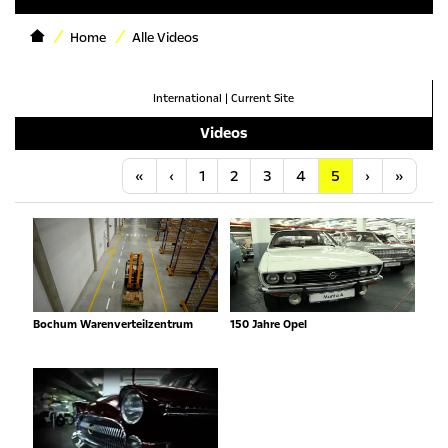
Home
Alle Videos
International
|
Current Site
Videos
Anfang
Vorherige
Nächste
Letzt
«
‹
1
2
3
4
5
›
»
Bochum Warenverteilzentrum
150 Jahre Opel