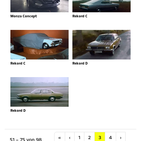
Monza Concept
Rekord C
Rekord C
Rekord D
Rekord D
Anfang
Vorherige
Nächste
«
‹
1
2
3
4
›
51 – 75 von 98