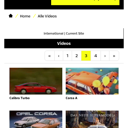
Home
Alle Videos
International
|
Current Site
Videos
Anfang
Vorherige
Nächste
Letzt
«
‹
1
2
3
4
›
»
Calibra Turbo
Corsa A