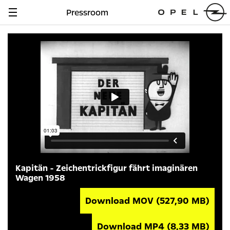
Pressroom
Navigation
anzeigen
Kapitän - Zeichentrickfigur fährt imaginären
Wagen 1958
Download MOV
(527,90 MB)
Download MP4
(8,33 MB)