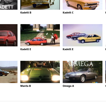
Kadett B
Kadett C
Kadett E
Kadett E
Manta B
Omega A