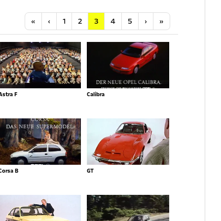
Anfang
Vorherige
Nächste
Letzte
«
‹
1
2
3
4
5
›
»
Astra F
Calibra
Corsa B
GT