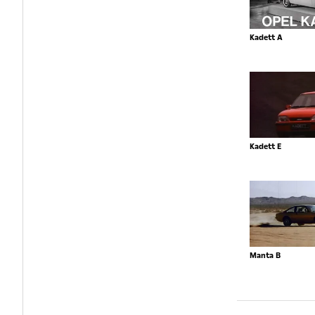
Kadett A
Kadett E
Manta B