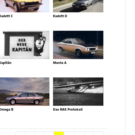
Kadett C
Kadett D
Kapitän
Manta A
Omega B
Das RAK Protokoll