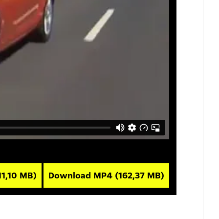
11,10 MB)
Download MP4
(162,37 MB)