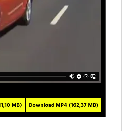
11,10 MB)
Download MP4
(162,37 MB)