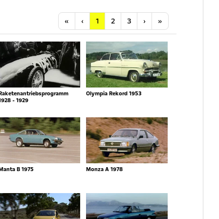
Anfang
Vorherige
Nächste
Letzte
«
‹
1
2
3
›
»
Raketenantriebsprogramm
Olympia Rekord 1953
1928 - 1929
Manta B 1975
Monza A 1978