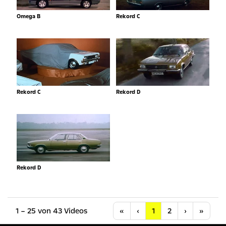
Omega B
Rekord C
Rekord C
Rekord D
Rekord D
Anfang
Vorherige
Nächste
Letzt
1 – 25 von 43 Videos
«
‹
1
2
›
»