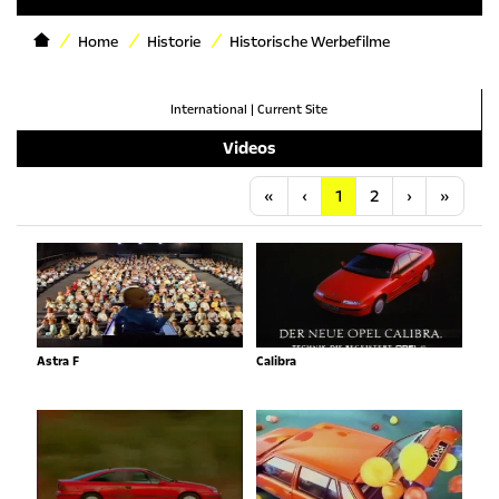
Home
Historie
Historische Werbefilme
International
|
Current Site
Videos
Anfang
Vorherige
Nächste
Letzt
«
‹
1
2
›
»
Astra F
Calibra