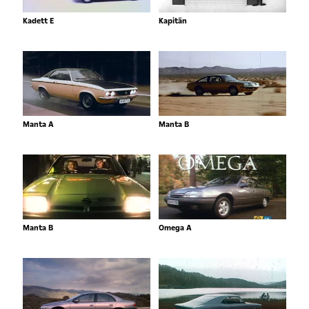
Kadett E
Kapitän
Manta A
Manta B
Manta B
Omega A