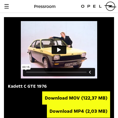
Pressroom
Navigation
anzeigen
Kadett C GTE 1976
Download MOV
(122,37 MB)
Download MP4
(2,03 MB)