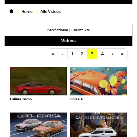
Home
Alle Videos
International
|
Current Site
Videos
Anfang
Vorherige
Nächste
Letzt
«
‹
1
2
3
4
›
»
Calibra Turbo
Corsa A