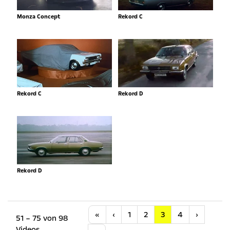
Monza Concept
Rekord C
Rekord C
Rekord D
Rekord D
Anfang
Vorherige
Nächste
«
‹
1
2
3
4
›
51 – 75 von 98
Videos