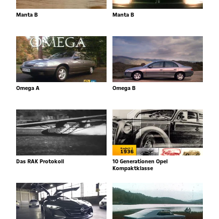
Manta B
Manta B
Omega A
Omega B
Das RAK Protokoll
10 Generationen Opel
Kompaktklasse