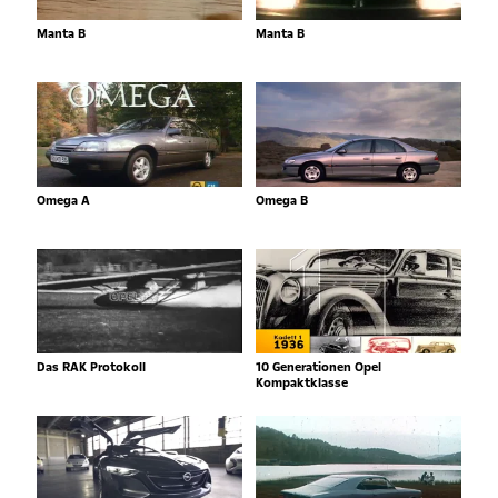
Manta B
Manta B
Omega A
Omega B
Das RAK Protokoll
10 Generationen Opel
Kompaktklasse