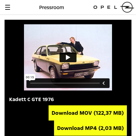
Pressroom
Navigation
anzeigen
Kadett C GTE 1976
Download MOV
(122,37 MB)
Download MP4
(2,03 MB)