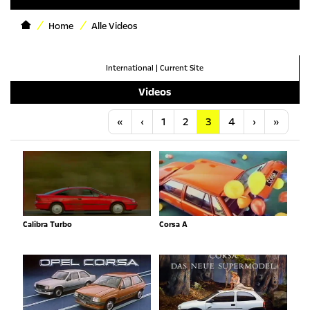
Home
Alle Videos
International
|
Current Site
Videos
Anfang
Vorherige
Nächste
Letzt
«
‹
1
2
3
4
›
»
Calibra Turbo
Corsa A