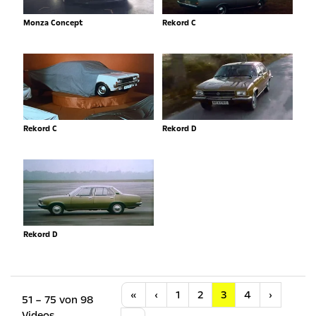
Monza Concept
Rekord C
Rekord C
Rekord D
Rekord D
Anfang
Vorherige
Nächste
«
‹
1
2
3
4
›
51 – 75 von 98
Videos