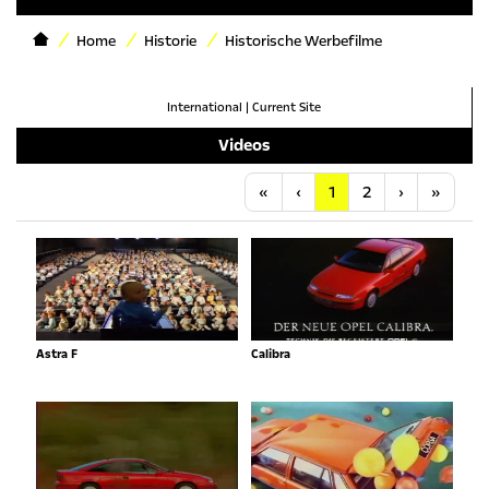
Home
Historie
Historische Werbefilme
International
|
Current Site
Videos
Anfang
Vorherige
Nächste
Letzt
«
‹
1
2
›
»
Astra F
Calibra