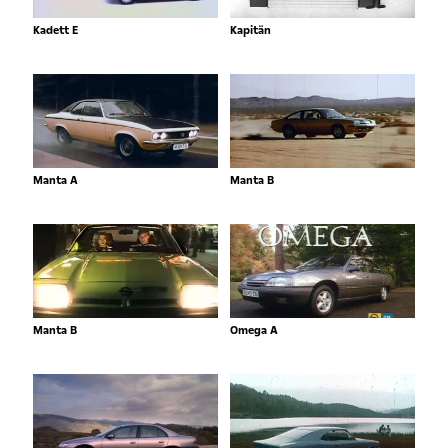
Kadett E
Kapitän
Manta A
Manta B
Manta B
Omega A