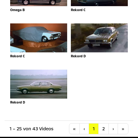
Omega B
Rekord C
Rekord C
Rekord D
Rekord D
Anfang
Vorherige
Nächste
Letzt
1 – 25 von 43 Videos
«
‹
1
2
›
»