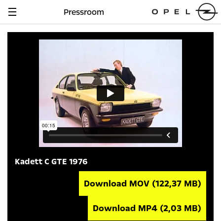
Pressroom
Navigation
anzeigen
Kadett C GTE 1976
Download MOV
(122,37 MB)
Download MP4
(2,03 MB)