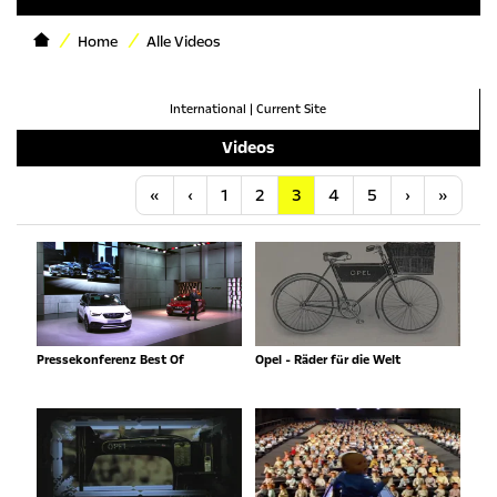
Home
Alle Videos
International
|
Current Site
Videos
Anfang
Vorherige
Nächste
Letzt
«
‹
1
2
3
4
5
›
»
Pressekonferenz Best Of
Opel - Räder für die Welt