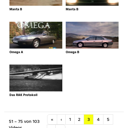
Manta B
Manta B
Omega A
Omega B
Das RAK Protokoll
Anfang
Vorherige
«
‹
1
2
3
4
5
51 – 75 von 103
Videos