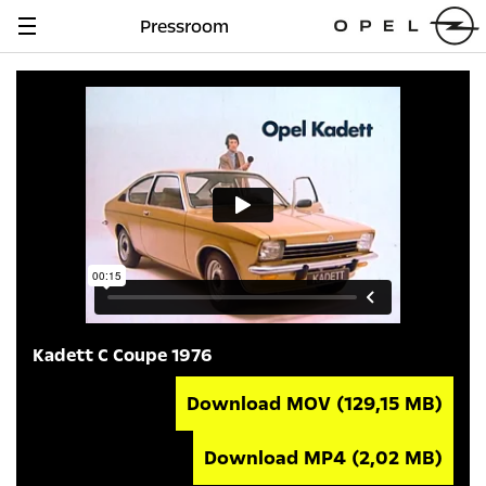
Pressroom
Navigation
anzeigen
Kadett C Coupe 1976
Download MOV
(129,15 MB)
Download MP4
(2,02 MB)