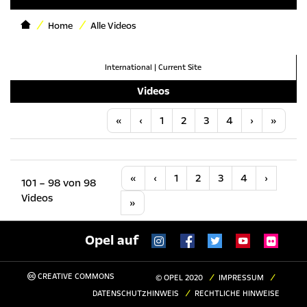
Home
Alle Videos
International
|
Current Site
Videos
Anfang
Vorherige
Nächste
Letzt
«
‹
1
2
3
4
›
»
Anfang
Vorherige
Nächste
«
‹
1
2
3
4
›
101 – 98 von 98
Videos
Letzte
»
Opel auf
CREATIVE COMMONS
© OPEL 2020
IMPRESSUM
DATENSCHUTZHINWEIS
RECHTLICHE HINWEISE