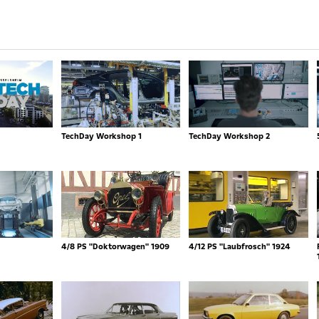
TechDay Workshop 1
TechDay Workshop 2
4/8 PS "Doktorwagen" 1909
4/12 PS "Laubfrosch" 1924