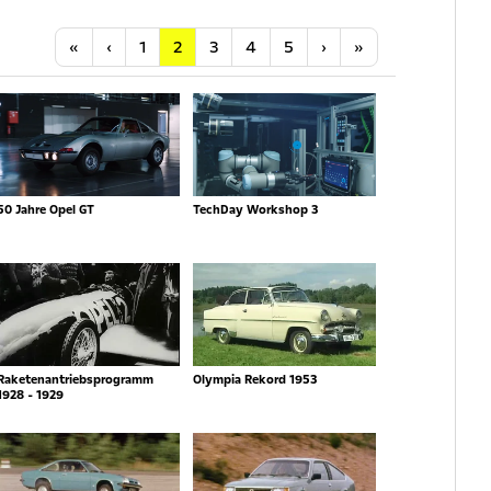
Anfang
Vorherige
Nächste
Letzte
«
‹
1
2
3
4
5
›
»
50 Jahre Opel GT
TechDay Workshop 3
Raketenantriebsprogramm
Olympia Rekord 1953
1928 - 1929