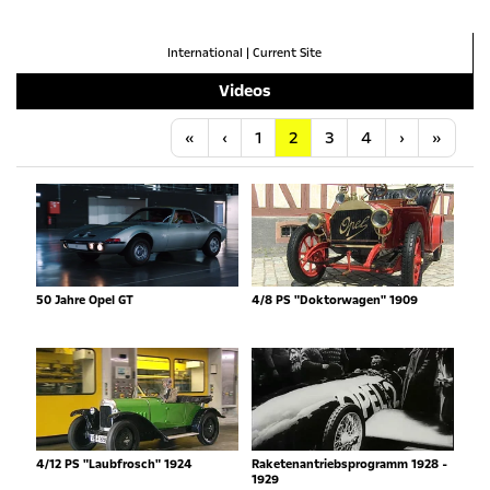
International
|
Current Site
Videos
Anfang
Vorherige
Nächste
Letzt
«
‹
1
2
3
4
›
»
50 Jahre Opel GT
4/8 PS "Doktorwagen" 1909
4/12 PS "Laubfrosch" 1924
Raketenantriebsprogramm 1928 -
1929