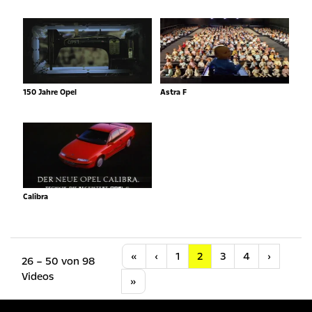
150 Jahre Opel
Astra F
Calibra
Anfang
Vorherige
Nächste
«
‹
1
2
3
4
›
26 – 50 von 98
Videos
Letzte
»