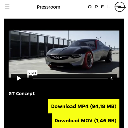
Pressroom
Navigation
anzeigen
GT Concept
Download MP4
(94,18 MB)
Download MOV
(1,46 GB)