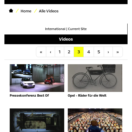
Home
Alle Videos
International
|
Current Site
Videos
Anfang
Vorherige
Nächste
Letzt
«
‹
1
2
3
4
5
›
»
Pressekonferenz Best Of
Opel - Räder für die Welt