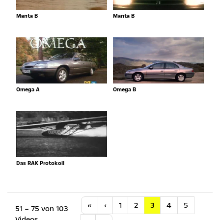
Manta B
Manta B
Omega A
Omega B
Das RAK Protokoll
Anfang
Vorherige
«
‹
1
2
3
4
5
51 – 75 von 103
Videos