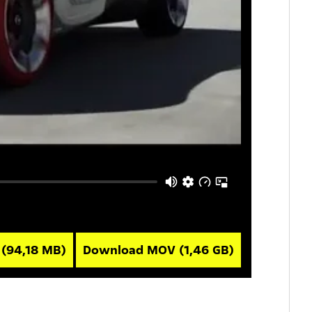
4
(94,18 MB)
Download MOV
(1,46 GB)