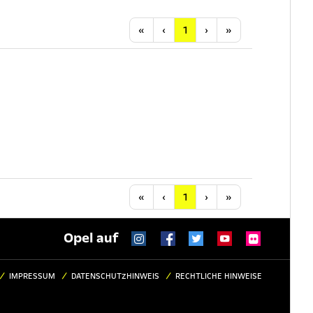
Anfang
Vorherige
Nächste
Letzte
«
‹
1
›
»
Anfang
Vorherige
Nächste
Letzte
«
‹
1
›
»
Opel auf
IMPRESSUM
DATENSCHUTZHINWEIS
RECHTLICHE HINWEISE