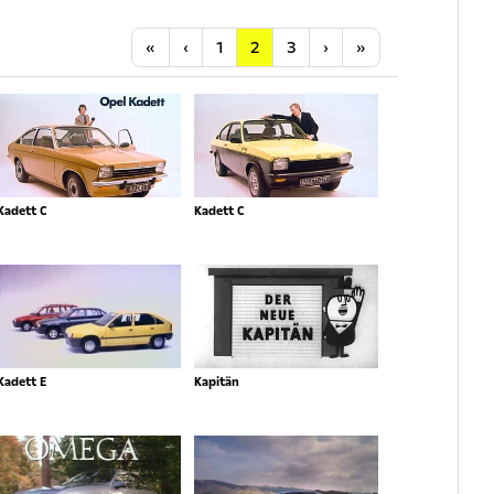
Anfang
Vorherige
Nächste
Letzte
«
‹
1
2
3
›
»
Kadett C
Kadett C
Kadett E
Kapitän