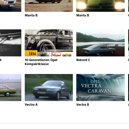
Manta B
Manta B
l
10 Generationen Opel
Rekord C
Kompaktklasse
Vectra A
Vectra B