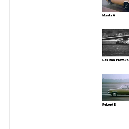
Manta A
Das RAK Protokol
Rekord D