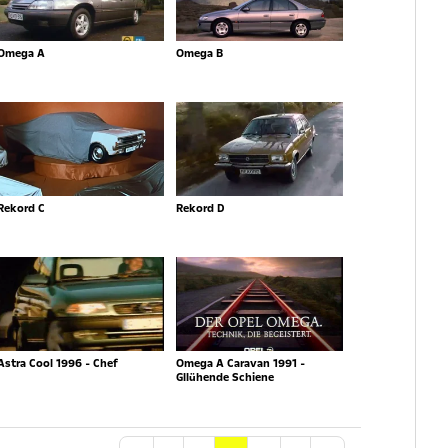
Omega A
Omega B
Rekord C
Rekord D
Astra Cool 1996 - Chef
Omega A Caravan 1991 -
Gllühende Schiene