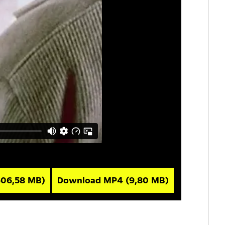
606,58 MB)
Download MP4
(9,80 MB)