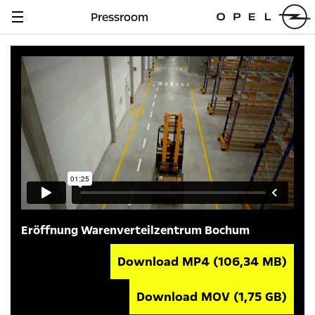
Pressroom
Navigation
anzeigen
Eröffnung Warenverteilzentrum Bochum
Download MP4
(106,34 MB)
Download MOV
(1,75 GB)