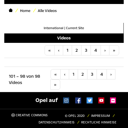
Home
Alle Videos
International
|
Current Site
Videos
Anfang
Vorherige
Nächste
Letzt
«
‹
1
2
3
4
›
»
Anfang
Vorherige
Nächste
«
‹
1
2
3
4
›
101 – 98 von 98
Videos
Letzte
»
Opel auf
CREATIVE COMMONS
© OPEL 2020
IMPRESSUM
DATENSCHUTZHINWEIS
RECHTLICHE HINWEISE