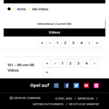
Home
Alle Videos
International
|
Current Site
Videos
Anfang
Vorherige
Nächste
Letzt
«
‹
1
2
3
4
›
»
Anfang
Vorherige
Nächste
«
‹
1
2
3
4
›
101 – 98 von 98
Videos
Letzte
»
Opel auf
CREATIVE COMMONS
© OPEL 2020
IMPRESSUM
DATENSCHUTZHINWEIS
RECHTLICHE HINWEISE