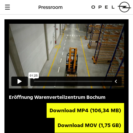
Pressroom
Navigation
anzeigen
Eröffnung Warenverteilzentrum Bochum
Download MP4
(106,34 MB)
Download MOV
(1,75 GB)