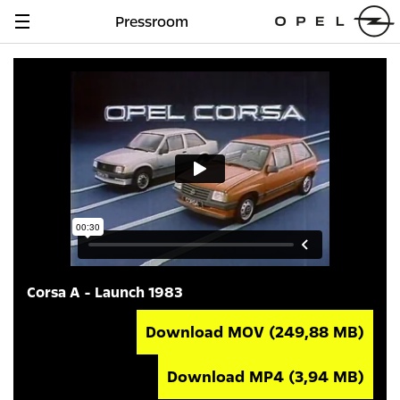
Pressroom
Navigation
anzeigen
Corsa A - Launch 1983
Download MOV
(249,88 MB)
Download MP4
(3,94 MB)