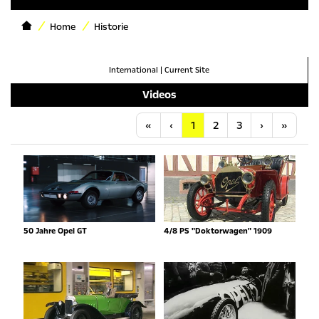
Home
Historie
International
|
Current Site
Videos
Anfang
Vorherige
Nächste
Letzt
«
‹
1
2
3
›
»
50 Jahre Opel GT
4/8 PS "Doktorwagen" 1909