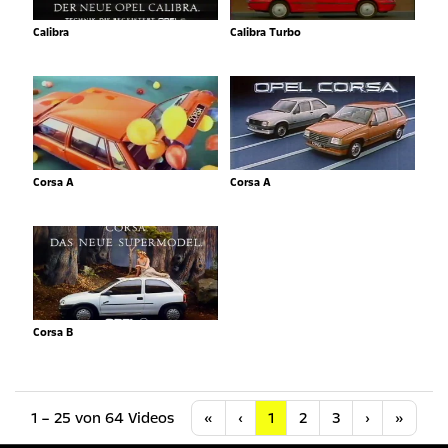
Calibra
Calibra Turbo
Corsa A
Corsa A
Corsa B
Anfang
Vorherige
Nächste
Letzt
1 – 25 von 64 Videos
«
‹
1
2
3
›
»