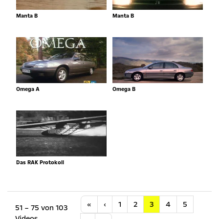
Manta B
Manta B
Omega A
Omega B
Das RAK Protokoll
Anfang
Vorherige
«
‹
1
2
3
4
5
51 – 75 von 103
Videos