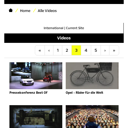
Home
Alle Videos
International
|
Current Site
Videos
Anfang
Vorherige
Nächste
Letzt
«
‹
1
2
3
4
5
›
»
Pressekonferenz Best Of
Opel - Räder für die Welt