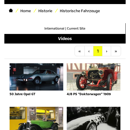
Home
Historie
Historische Fahrzeuge
International
|
Current Site
Videos
Anfang
Vorherige
Nächste
Letzt
«
‹
1
›
»
50 Jahre Opel GT
4/8 PS "Doktorwagen" 1909