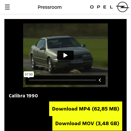
Pressroom
Navigation
anzeigen
Calibra 1990
Download MP4
(62,85 MB)
Download MOV
(3,48 GB)