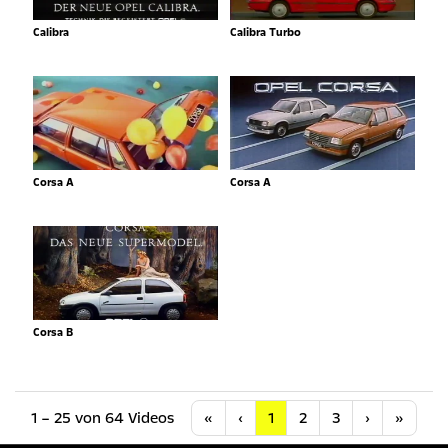
Calibra
Calibra Turbo
Corsa A
Corsa A
Corsa B
Anfang
Vorherige
Nächste
Letzt
1 – 25 von 64 Videos
«
‹
1
2
3
›
»