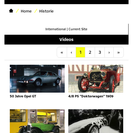
Home
Historie
International
|
Current Site
Videos
Anfang
Vorherige
Nächste
Letzt
«
‹
1
2
3
›
»
50 Jahre Opel GT
4/8 PS "Doktorwagen" 1909