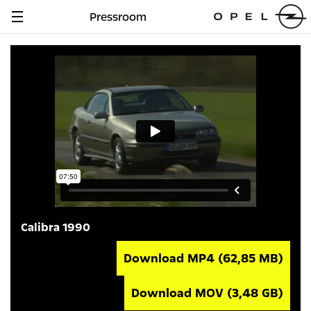
Pressroom
Navigation
anzeigen
Calibra 1990
Download MP4
(62,85 MB)
Download MOV
(3,48 GB)