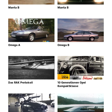
Manta B
Manta B
Omega A
Omega B
Das RAK Protokoll
10 Generationen Opel
Kompaktklasse