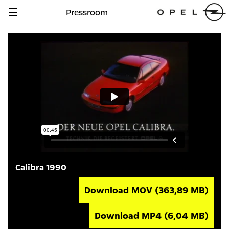
Pressroom
Navigation
anzeigen
Calibra 1990
Download MOV
(363,89 MB)
Download MP4
(6,04 MB)