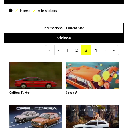
Home
Alle Videos
International
|
Current Site
Videos
Anfang
Vorherige
Nächste
Letzt
«
‹
1
2
3
4
›
»
Calibra Turbo
Corsa A