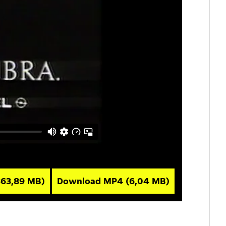
363,89 MB)
Download MP4
(6,04 MB)