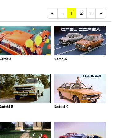
Anfang
Vorherige
Nächste
Letzte
«
‹
1
2
›
»
Corsa A
Corsa A
Kadett B
Kadett C