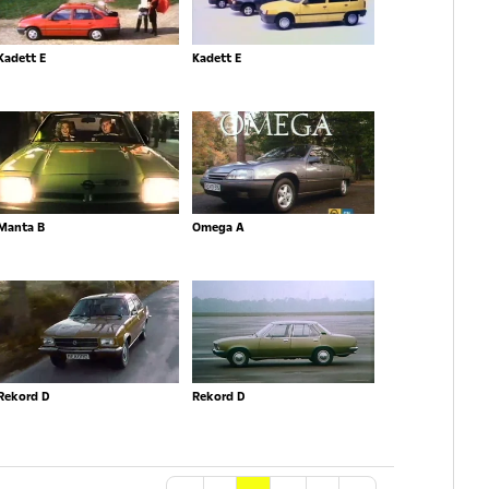
Kadett E
Kadett E
Manta B
Omega A
Rekord D
Rekord D