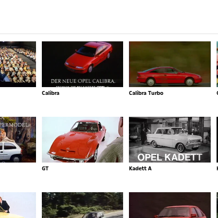
Calibra
Calibra Turbo
GT
Kadett A