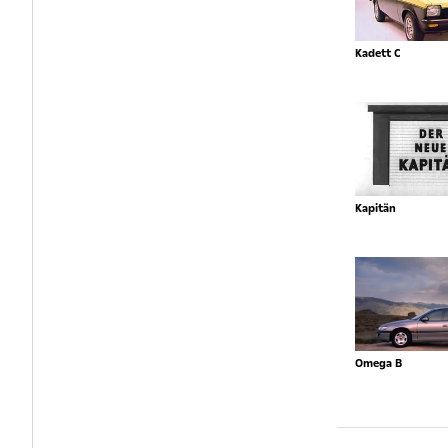
Kadett C
Kapitän
Omega B