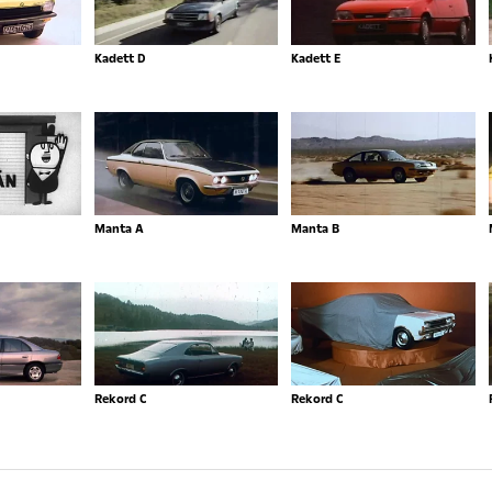
Kadett D
Kadett E
Manta A
Manta B
Rekord C
Rekord C