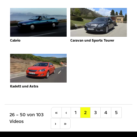
Cabrio
Caravan und Sports Tourer
Kadett und Astra
Anfang
Vorherige
«
‹
1
2
3
4
5
26 – 50 von 103
Videos
Nächste
Letzte
›
»