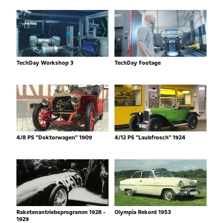
TechDay Workshop 3
TechDay Footage
4/8 PS "Doktorwagen" 1909
4/12 PS "Laubfrosch" 1924
Raketenantriebsprogramm 1928 -
Olympia Rekord 1953
1929