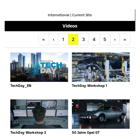
International
|
Current Site
Videos
Anfang
Vorherige
Nächste
Letzt
«
‹
1
2
3
4
5
›
»
TechDay_EN
TechDay Workshop 1
TechDay Workshop 2
50 Jahre Opel GT