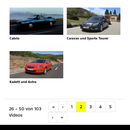
Cabrio
Caravan und Sports Tourer
Kadett und Astra
Anfang
Vorherige
«
‹
1
2
3
4
5
26 – 50 von 103
Videos
Nächste
Letzte
›
»