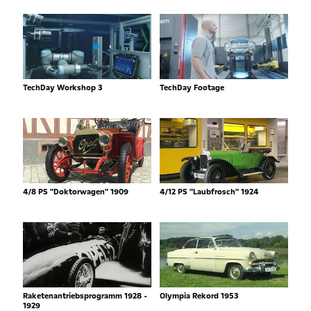
TechDay Workshop 3
TechDay Footage
4/8 PS "Doktorwagen" 1909
4/12 PS "Laubfrosch" 1924
Raketenantriebsprogramm 1928 -
Olympia Rekord 1953
1929