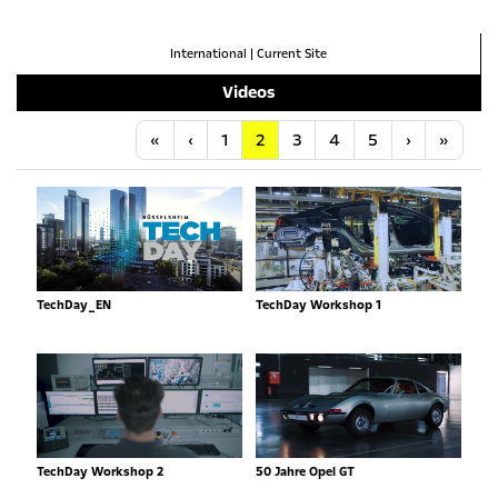
International
|
Current Site
Videos
Anfang
Vorherige
Nächste
Letzt
«
‹
1
2
3
4
5
›
»
TechDay_EN
TechDay Workshop 1
TechDay Workshop 2
50 Jahre Opel GT