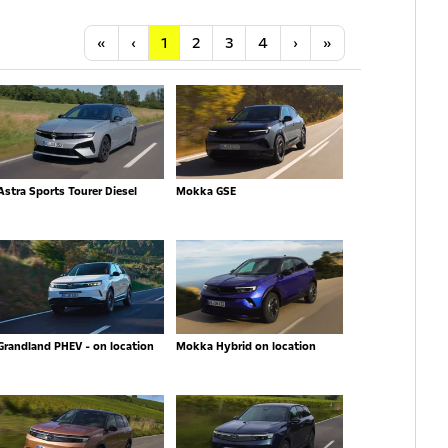
Anfang
Vorherige
Nächste
Letzte
«
‹
1
2
3
4
›
»
Astra Sports Tourer Diesel
Mokka GSE
Grandland PHEV - on location
Mokka Hybrid on location