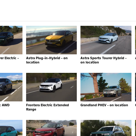
r Electric -
Astra Plug-in-Hybrid - on
Astra Sports Tourer Hybrid -
location
on location
ic AWD
Frontera Electric Extended
Grandland PHEV - on location
Range