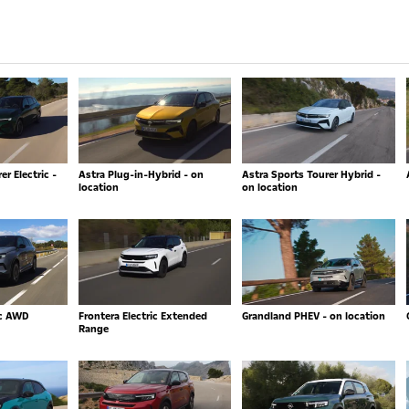
r Electric -
Astra Plug-in-Hybrid - on
Astra Sports Tourer Hybrid -
location
on location
ic AWD
Frontera Electric Extended
Grandland PHEV - on location
Range