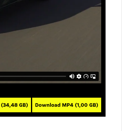
V
(34,48 GB)
Download MP4
(1,00 GB)