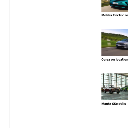
Mokka Electric o
Corsa on locatio
Manta GSe stills