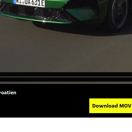
roatien
Download MO