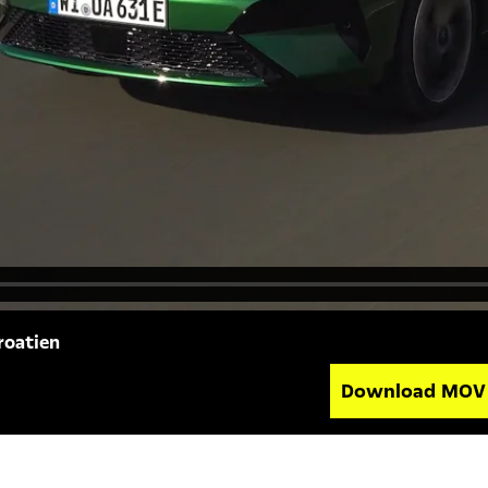
roatien
Download MO