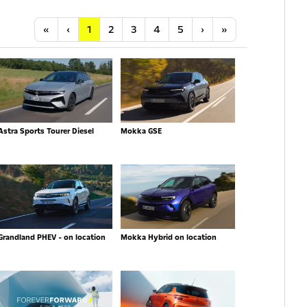
Anfang
Vorherige
Nächste
Letzte
«
‹
1
2
3
4
5
›
»
Astra Sports Tourer Diesel
Mokka GSE
Grandland PHEV - on location
Mokka Hybrid on location