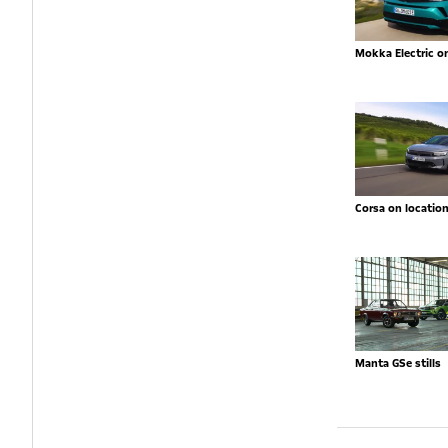
Mokka Electric o
Corsa on locatio
Manta GSe stills