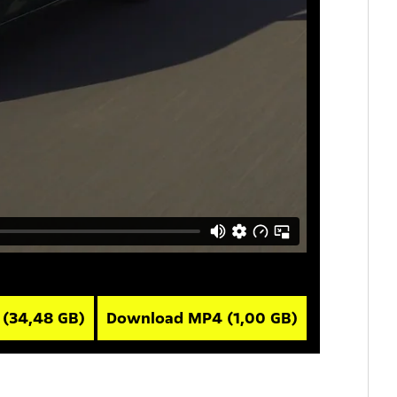
V
(34,48 GB)
Download MP4
(1,00 GB)