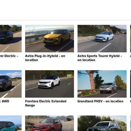
r Electric -
Astra Plug-in-Hybrid - on
Astra Sports Tourer Hybrid -
location
on location
ic AWD
Frontera Electric Extended
Grandland PHEV - on location
Range