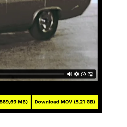
(869,69 MB)
Download MOV
(5,21 GB)