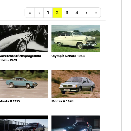
Anfang
Vorherige
Nächste
Letzte
«
‹
1
2
3
4
›
»
Raketenantriebsprogramm
Olympia Rekord 1953
1928 - 1929
Manta B 1975
Monza A 1978