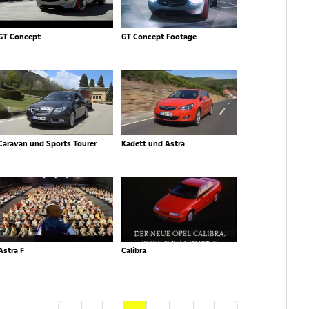
GT Concept
GT Concept Footage
Caravan und Sports Tourer
Kadett und Astra
Astra F
Calibra