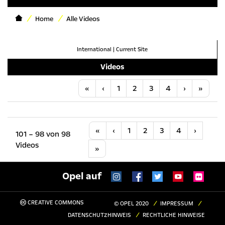
Home
Alle Videos
International
|
Current Site
Videos
Anfang
Vorherige
Nächste
Letzt
«
‹
1
2
3
4
›
»
Anfang
Vorherige
Nächste
«
‹
1
2
3
4
›
101 – 98 von 98
Videos
Letzte
»
Opel auf
CREATIVE COMMONS
© OPEL 2020
IMPRESSUM
DATENSCHUTZHINWEIS
RECHTLICHE HINWEISE