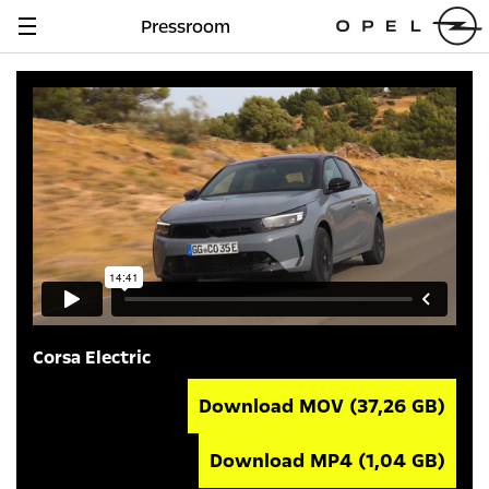
Pressroom
Navigation
anzeigen
Corsa Electric
Download MOV
(37,26 GB)
Download MP4
(1,04 GB)